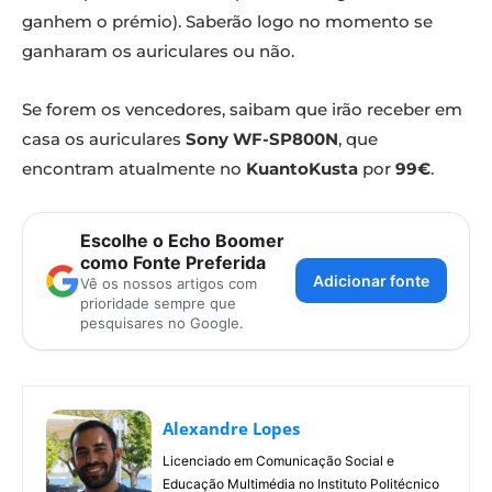
ganhem o prémio). Saberão logo no momento se
ganharam os auriculares ou não.
Se forem os vencedores, saibam que irão receber em
casa os auriculares
Sony WF-SP800N
, que
encontram atualmente no
KuantoKusta
por
99€
.
Escolhe o Echo Boomer
como Fonte Preferida
Adicionar fonte
Vê os nossos artigos com
prioridade sempre que
pesquisares no Google.
Alexandre Lopes
Licenciado em Comunicação Social e
Educação Multimédia no Instituto Politécnico