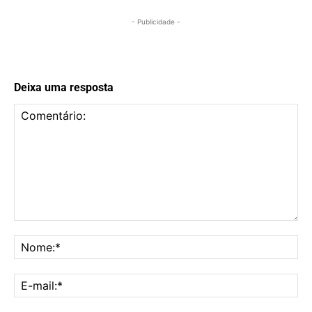
- Publicidade -
Deixa uma resposta
Comentário:
No
E-
mai