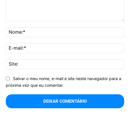
Comentário:
No
E-
mai
Sit
Salvar o meu nome, e-mail e site neste navegador para a
próxima vez que eu comentar.