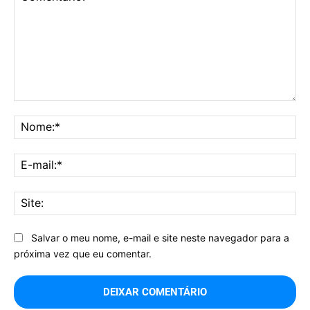
Comentário:
No
E-
mai
Sit
Salvar o meu nome, e-mail e site neste navegador para a
próxima vez que eu comentar.