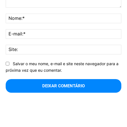
Comentário:
No
E-
mai
Sit
Salvar o meu nome, e-mail e site neste navegador para a
próxima vez que eu comentar.