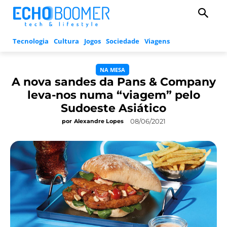
Tecnologia
Cultura
Jogos
Sociedade
Viagens
NA MESA
A nova sandes da Pans & Company
leva-nos numa “viagem” pelo
Sudoeste Asiático
08/06/2021
por
Alexandre Lopes