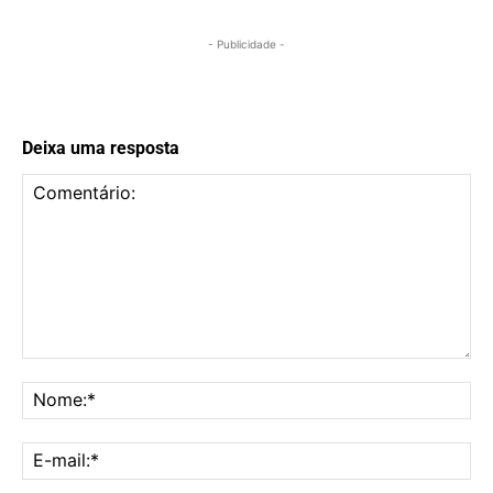
- Publicidade -
Deixa uma resposta
Comentário:
No
E-
mai