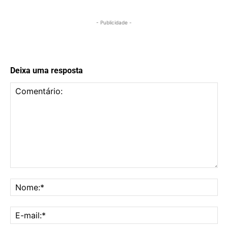
- Publicidade -
Deixa uma resposta
Comentário:
No
E-
mai