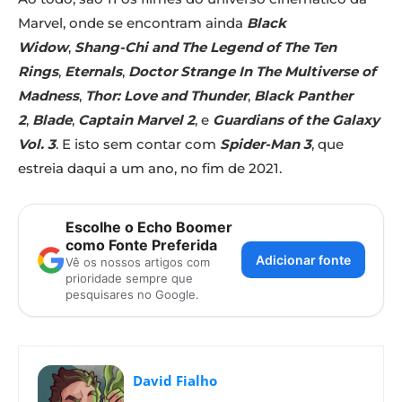
Marvel, onde se encontram ainda
Black
Widow
,
Shang-Chi and The Legend of The Ten
Rings
,
Eternals
,
Doctor Strange In The Multiverse of
Madness
,
Thor: Love and Thunder
,
Black Panther
2
,
Blade
,
Captain Marvel 2
, e
Guardians of the Galaxy
Vol. 3
. E isto sem contar com
Spider-Man 3
, que
estreia daqui a um ano, no fim de 2021.
Escolhe o Echo Boomer
como Fonte Preferida
Adicionar fonte
Vê os nossos artigos com
prioridade sempre que
pesquisares no Google.
David Fialho