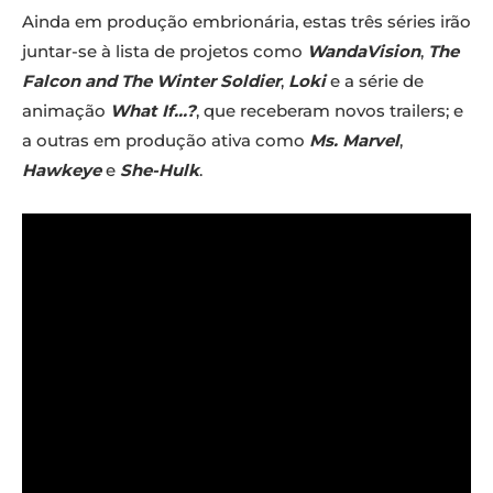
Ainda em produção embrionária, estas três séries irão
juntar-se à lista de projetos como
WandaVision
,
The
Falcon and The Winter Soldier
,
Loki
e a série de
animação
What If…?
, que receberam novos trailers; e
a outras em produção ativa como
Ms. Marvel
,
Hawkeye
e
She-Hulk
.