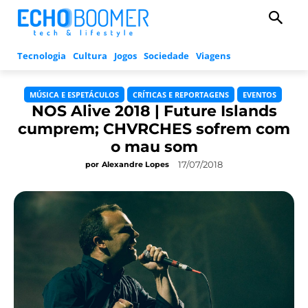
Tecnologia
Cultura
Jogos
Sociedade
Viagens
MÚSICA E ESPETÁCULOS
CRÍTICAS E REPORTAGENS
EVENTOS
NOS Alive 2018 | Future Islands
cumprem; CHVRCHES sofrem com
o mau som
17/07/2018
por
Alexandre Lopes