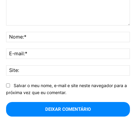
Comentário:
No
E-
mai
Sit
Salvar o meu nome, e-mail e site neste navegador para a
próxima vez que eu comentar.