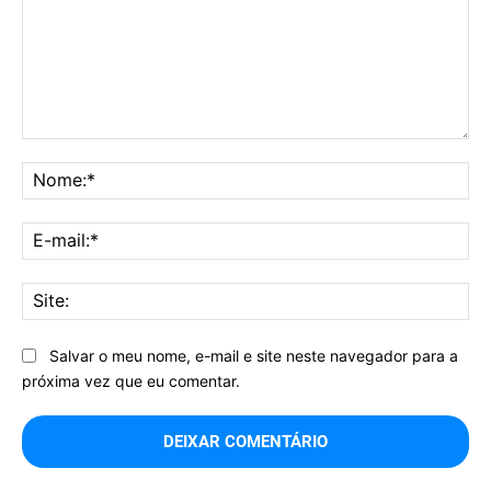
Comentário:
No
E-
mai
Sit
Salvar o meu nome, e-mail e site neste navegador para a
próxima vez que eu comentar.