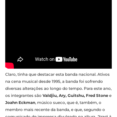
Claro, tinha que destacar esta banda nacional. Ativos
na cena musical desde 1995, a banda foi sofrendo
diversas alterações ao longo do tempo. Para este ano,
os integrantes são
Valdjiu, Ary, Guitshu, Fred Stone
e
Joahn Eckman
, músico sueco, que é, também, o
membro mais recente da banda, e que, segundo o
comunicado de imprensa divulgado na altura,
“trará à