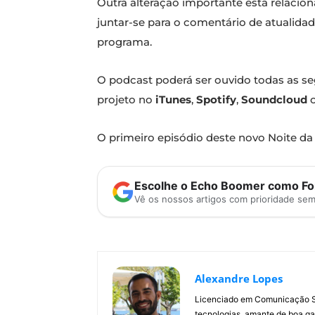
Outra alteração importante está relaci
juntar-se para o comentário de atualidad
programa.
O podcast poderá ser ouvido todas as se
projeto no
iTunes
,
Spotify
,
Soundcloud
o
O primeiro episódio deste novo Noite da 
Escolhe o Echo Boomer como Fon
Vê os nossos artigos com prioridade se
Alexandre Lopes
Licenciado em Comunicação Soc
tecnologias, amante de boa ga