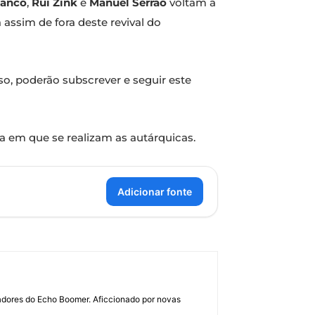
lanco
,
Rui Zink
e
Manuel Serrão
voltam a
a assim de fora deste revival do
sso, poderão subscrever e seguir este
a em que se realizam as autárquicas.
Adicionar fonte
dadores do Echo Boomer. Aficcionado por novas