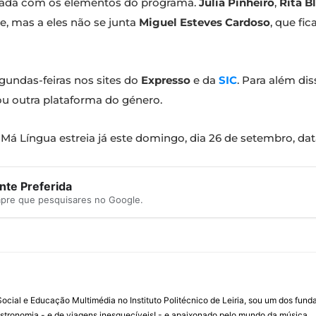
onada com os elementos do programa.
Júlia Pinheiro
,
Rita B
e, mas a eles não se junta
Miguel Esteves Cardoso
, que fic
gundas-feiras nos sites do
Expresso
e da
SIC
. Para além di
u outra plataforma do género.
Má Língua estreia já este domingo, dia 26 de setembro, dat
te Preferida
mpre que pesquisares no Google.
ial e Educação Multimédia no Instituto Politécnico de Leiria, sou um dos fun
stronomia - e de viagens inesquecíveis! - e apaixonado pelo mundo da música.