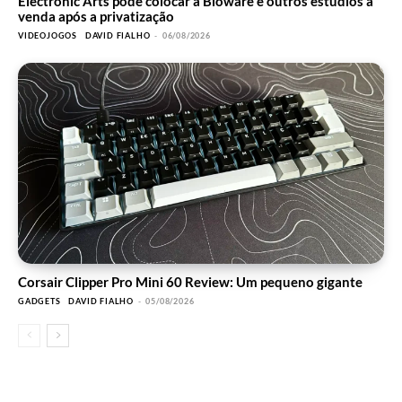
Electronic Arts pode colocar a Bioware e outros estúdios à
venda após a privatização
VIDEOJOGOS
DAVID FIALHO
-
06/08/2026
Corsair Clipper Pro Mini 60 Review: Um pequeno gigante
GADGETS
DAVID FIALHO
-
05/08/2026