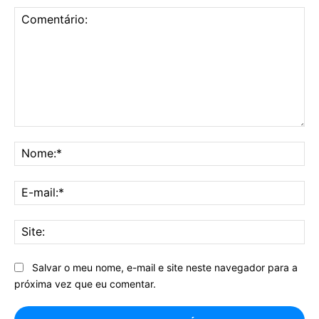
Comentário:
No
E-
mai
Sit
Salvar o meu nome, e-mail e site neste navegador para a
próxima vez que eu comentar.