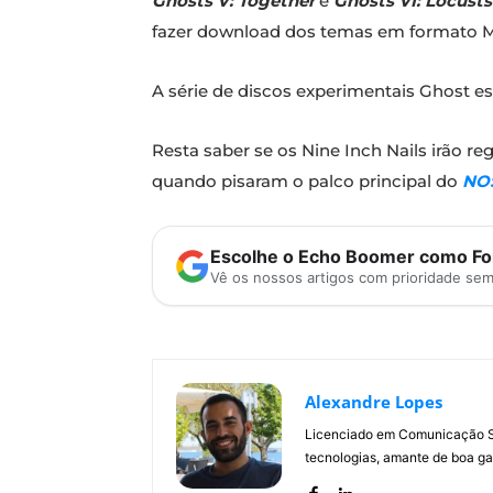
Ghosts V: Together
e
Ghosts VI: Locusts
fazer download dos temas em formato 
A série de discos experimentais Ghost e
Resta saber se os Nine Inch Nails irão 
quando pisaram o palco principal do
NOS
Escolhe o Echo Boomer como Fon
Vê os nossos artigos com prioridade se
Alexandre Lopes
Licenciado em Comunicação Soc
tecnologias, amante de boa ga