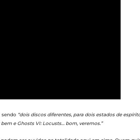
o sendo
“dois discos diferentes, para dois estados de espírit
r bem e Ghosts VI: Locusts… bom, veremos.”