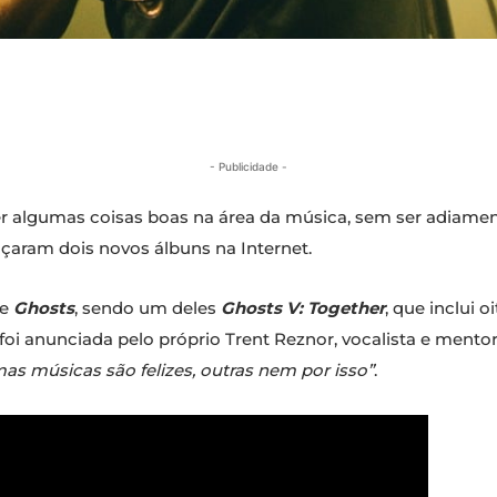
- Publicidade -
er algumas coisas boas na área da música, sem ser adiame
nçaram dois novos álbuns na Internet.
ie
Ghosts
, sendo um deles
Ghosts V: Together
, que inclui 
foi anunciada pelo próprio Trent Reznor, vocalista e mento
mas músicas são felizes, outras nem por isso”
.