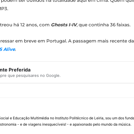
podem ser ouvidos na totalidade aqui em cima. Quem quiser
MP3.
streou há 12 anos, com
Ghosts I-IV
, que continha 36 faixas.
regressar em breve em Portugal. A passagem mais recente da
 Alive
.
te Preferida
mpre que pesquisares no Google.
ial e Educação Multimédia no Instituto Politécnico de Leiria, sou um dos fun
stronomia - e de viagens inesquecíveis! - e apaixonado pelo mundo da música.