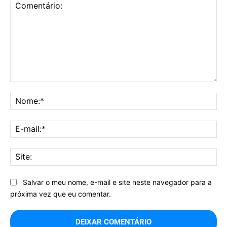
Comentário:
No
E-
mai
Sit
Salvar o meu nome, e-mail e site neste navegador para a
próxima vez que eu comentar.