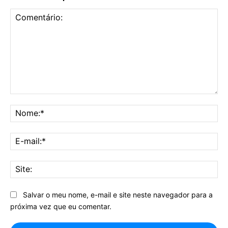
Comentário:
No
E-
mai
Sit
Salvar o meu nome, e-mail e site neste navegador para a
próxima vez que eu comentar.