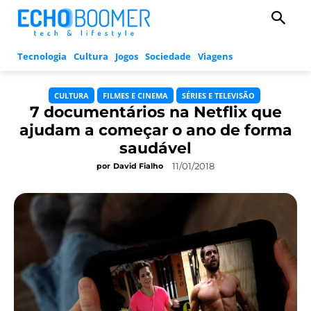
Tecnologia
Cultura
Jogos
Sociedade
Viagens
CULTURA
FILMES E CINEMA
SÉRIES E TELEVISÃO
7 documentários na Netflix que
ajudam a começar o ano de forma
saudável
11/01/2018
por
David Fialho