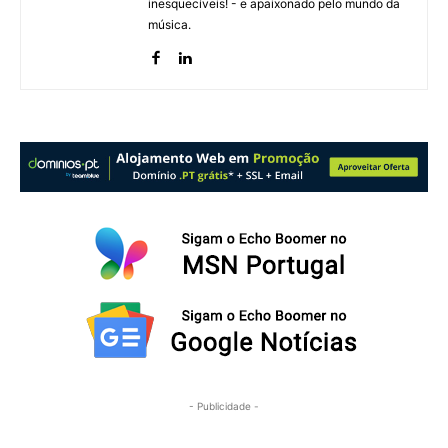
inesquecíveis! - e apaixonado pelo mundo da
música.
- Publicidade -