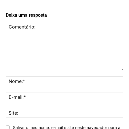
Deixa uma resposta
Comentário:
No
E-
mai
Sit
Salvar o meu nome, e-mail e site neste navegador para a