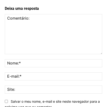
Deixa uma resposta
Comentário:
No
E-
mai
Sit
Salvar o meu nome, e-mail e site neste navegador para a
próxima vez que eu comentar.