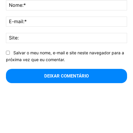
No
E-
mai
Sit
Salvar o meu nome, e-mail e site neste navegador para a
próxima vez que eu comentar.