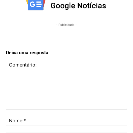
- Publicidade -
Deixa uma resposta
Comentário:
No