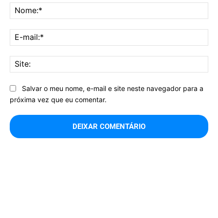
No
E-
mai
Sit
Salvar o meu nome, e-mail e site neste navegador para a
próxima vez que eu comentar.