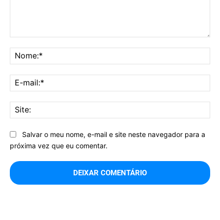
Comentário:
No
E-
mai
Sit
Salvar o meu nome, e-mail e site neste navegador para a
próxima vez que eu comentar.