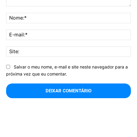
Comentário:
No
E-
mai
Sit
Salvar o meu nome, e-mail e site neste navegador para a
próxima vez que eu comentar.