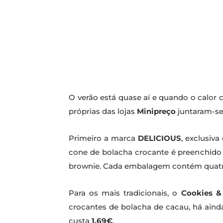
O verão está quase aí e quando o calor
próprias das lojas
Minipreço
juntaram-se
Primeiro a marca
DELICIOUS
, exclusiva
cone de bolacha crocante é preenchid
brownie. Cada embalagem contém quatro
Para os mais tradicionais, o
Cookies &
crocantes de bolacha de cacau, há ainda
custa
1,69€
.