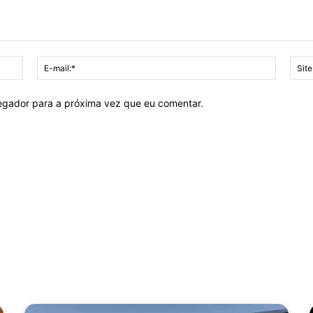
Nome:*
E-
mail:*
vegador para a próxima vez que eu comentar.