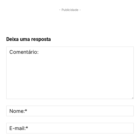
- Publicidade -
Deixa uma resposta
Comentário:
No
E-
mai