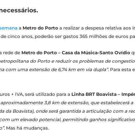
necessários.
 semana
a
Metro do Porto
a realizar a despesa relativa aos
ngo de cinco anos, poderão ser gastos 365 milhões de euros p
a rede de
Metro do Porto – Casa da Música-Santo Ovídio
q
 metropolitana do Porto e reduzir os problemas de congesti
ha com uma extensão de 6,74 km em via dupla”
. Para esta
ros + IVA, será utilizado para a
Linha BRT Boavista – Impér
m aproximadamente 3,8 km de extensão, que estabelecerá a l
 da Boavista), onde será garantida a articulação com a re
com um elevado potencial, permitindo ganhos significativ
o”
. Mas há mudanças.