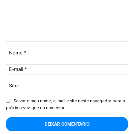
Comentário:
No
E-
mai
Sit
Salvar o meu nome, e-mail e site neste navegador para a
próxima vez que eu comentar.