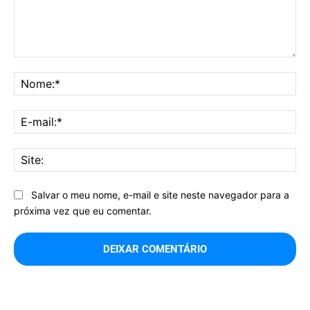
Comentário:
No
E-
mai
Sit
Salvar o meu nome, e-mail e site neste navegador para a
próxima vez que eu comentar.