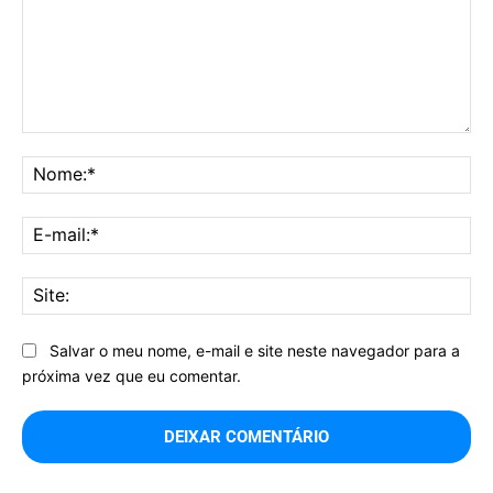
Comentário:
No
E-
mai
Sit
Salvar o meu nome, e-mail e site neste navegador para a
próxima vez que eu comentar.