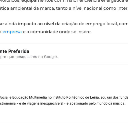
ovoltaicos, equipamentos com maior eficiência energética 
tica ambiental da marca, tanto a nível nacional como inter
ve ainda impacto ao nível da criação de emprego local, co
 a
empresa
e a comunidade onde se insere.
te Preferida
mpre que pesquisares no Google.
ial e Educação Multimédia no Instituto Politécnico de Leiria, sou um dos fun
stronomia - e de viagens inesquecíveis! - e apaixonado pelo mundo da música.