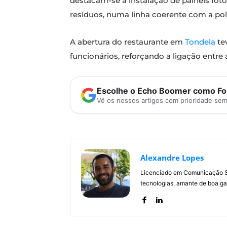
destacam-se a instalação de painéis fot
resíduos, numa linha coerente com a polí
A abertura do restaurante em
Tondela
te
funcionários, reforçando a ligação entre
Escolhe o Echo Boomer como Fon
Vê os nossos artigos com prioridade se
Alexandre Lopes
Licenciado em Comunicação Soc
tecnologias, amante de boa ga