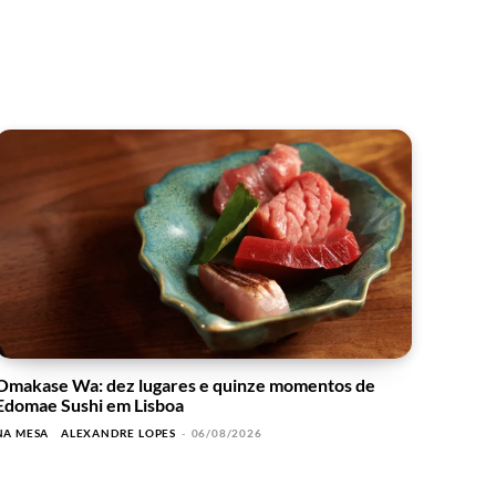
Omakase Wa: dez lugares e quinze momentos de
Edomae Sushi em Lisboa
NA MESA
ALEXANDRE LOPES
-
06/08/2026