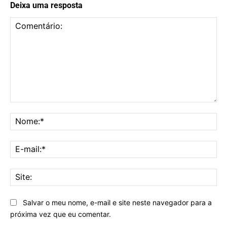
Deixa uma resposta
Comentário:
No
E-
mai
Sit
Salvar o meu nome, e-mail e site neste navegador para a
próxima vez que eu comentar.