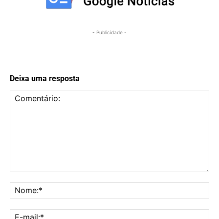
- Publicidade -
Deixa uma resposta
Comentário:
No
E-