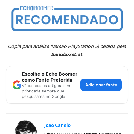
Cópia para análise (versão PlayStation 5) cedida pela
Sandboxstrat
.
Escolhe o Echo Boomer
como Fonte Preferida
Adicionar fonte
Vê os nossos artigos com
prioridade sempre que
pesquisares no Google.
João Canelo
Crítico de videojogos, Guionista, Professor e o