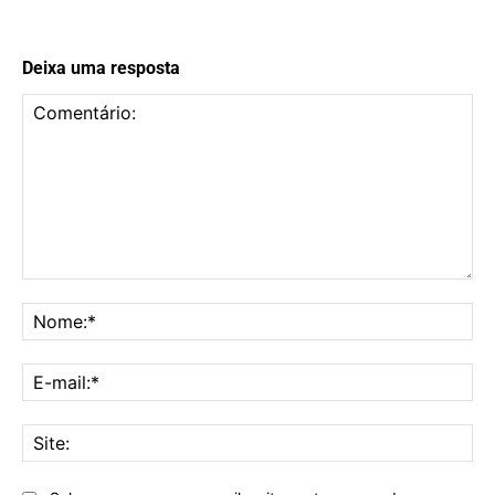
Deixa uma resposta
Comentário:
No
E-
mai
Sit