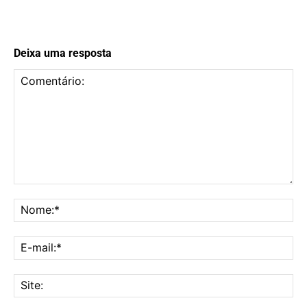
Deixa uma resposta
Comentário:
No
E-
mai
Sit