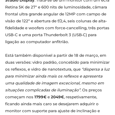
Studio Display
. Trata-se de um monitor com um ecrã
Retina 5K de 27″ e 600 nits de luminosidade, câmara
frontal ultra grande angular de 12MP com campo de
visão de 122º e abertura de f/2,4, seis colunas de alta-
fidelidade e woofers com force‑cancelling, três portas
USB-C e uma porta Thunderbolt 3 (USB‑C) para
ligação ao computador anfitrião.
Está também disponível a partir de 18 de março, em
duas versões: vidro padrão, concebido para minimizar
os reflexos, e vidro de nanotextura, que
“dispersa a luz
para minimizar ainda mais os reflexos e apresenta
uma qualidade de imagem excecional, mesmo em
situações complicadas de iluminação”
. Os preços
começam nos
1799€
e
2049€
, respetivamente,
ficando ainda mais caro se desejarem adquirir o
monitor com suporte para ajuste de inclinação e