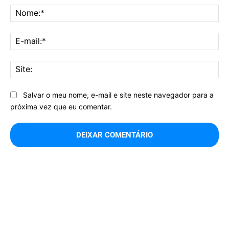
No
E-
mai
Sit
Salvar o meu nome, e-mail e site neste navegador para a
próxima vez que eu comentar.