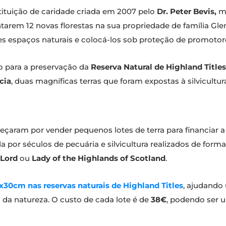
ituição de caridade criada em 2007 pelo
Dr. Peter Bevis,
me
lantarem 12 novas florestas na sua propriedade de família G
es espaços naturais e colocá-los sob proteção de promotore
o para a preservação da
Reserva Natural de Highland Titles
cia
, duas magníficas terras que foram expostas à silvicultu
omeçaram por vender pequenos lotes de terra para financiar 
a por séculos de pecuária e silvicultura realizados de for
Lord
ou
Lady of the Highlands of Scotland
.
x30cm nas reservas naturais de Highland Titles
, ajudando
da natureza. O custo de cada lote é de
38€
, podendo ser 