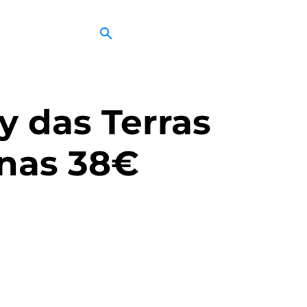
y das Terras
enas 38€