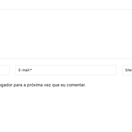
Nome:*
E-
mail:*
vegador para a próxima vez que eu comentar.