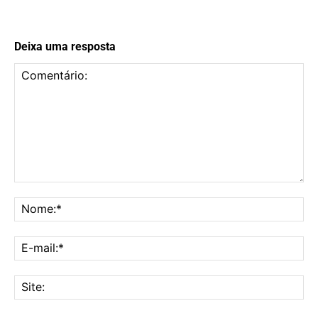
Deixa uma resposta
Comentário:
No
E-
mai
Sit