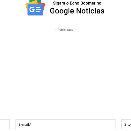
- Publicidade -
Nome:*
E-
mail:*