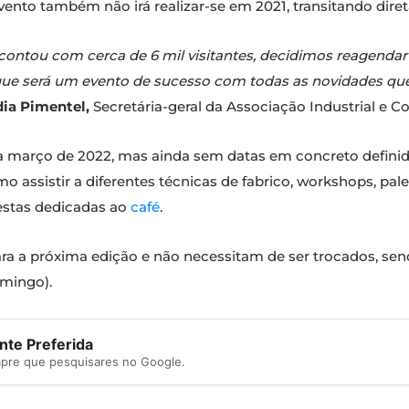
vento também não irá realizar-se em 2021, transitando dire
ontou com cerca de 6 mil visitantes, decidimos reagendar 
ue será um evento de sucesso com todas as novidades que
ia Pimentel,
Secretária-geral da Associação Industrial e C
ra março de 2022, mas ainda sem datas em concreto definida
o assistir a diferentes técnicas de fabrico, workshops, pa
estas dedicadas ao
café
.
para a próxima edição e não necessitam de ser trocados, se
omingo).
te Preferida
mpre que pesquisares no Google.