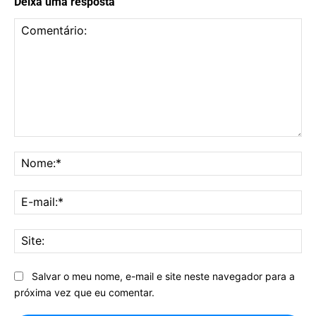
Deixa uma resposta
Comentário:
No
E-
mai
Sit
Salvar o meu nome, e-mail e site neste navegador para a
próxima vez que eu comentar.