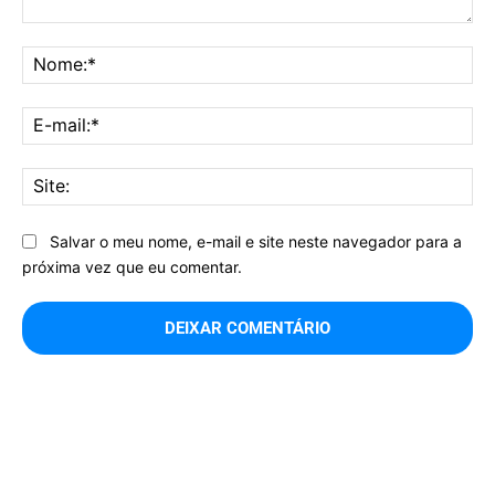
Comentário:
No
E-
mai
Sit
Salvar o meu nome, e-mail e site neste navegador para a
próxima vez que eu comentar.