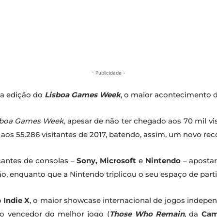
- Publicidade -
a edição do
Lisboa Games Week
, o maior acontecimento d
sboa Games Week
, apesar de não ter chegado aos 70 mil vi
os 55.286 visitantes de 2017, batendo, assim, um novo reco
icantes de consolas –
Sony, Microsoft
e
Nintendo
– aposta
o, enquanto que a Nintendo triplicou o seu espaço de part
o
Indie X
, o maior showcase internacional de jogos indepe
o vencedor do melhor jogo (
Those Who Remain
, da
Cam