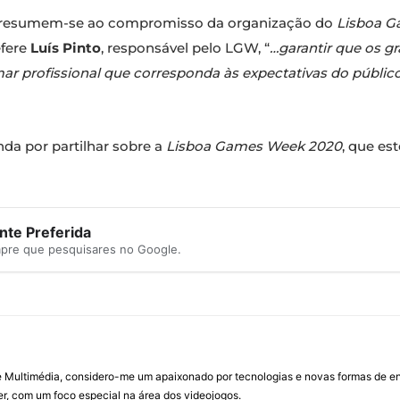
ia resumem-se ao compromisso da organização do
Lisboa 
efere
Luís Pinto
, responsável pelo LGW, “
…garantir que os g
r profissional que corresponda às expectativas do públi
nda por partilhar sobre a
Lisboa Games Week 2020
, que es
te Preferida
mpre que pesquisares no Google.
Multimédia, considero-me um apaixonado por tecnologias e novas formas de ent
, com um foco especial na área dos videojogos.