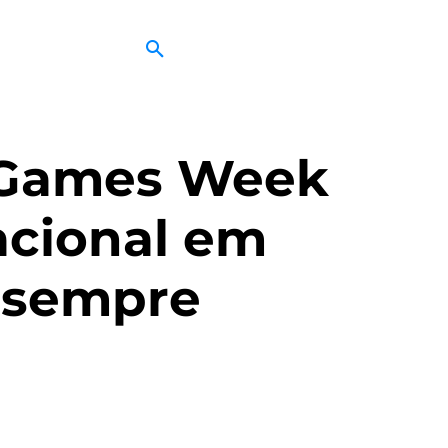
a Games Week
acional em
 sempre