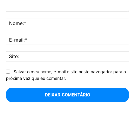
Comentário:
No
E-
mai
Sit
Salvar o meu nome, e-mail e site neste navegador para a
próxima vez que eu comentar.