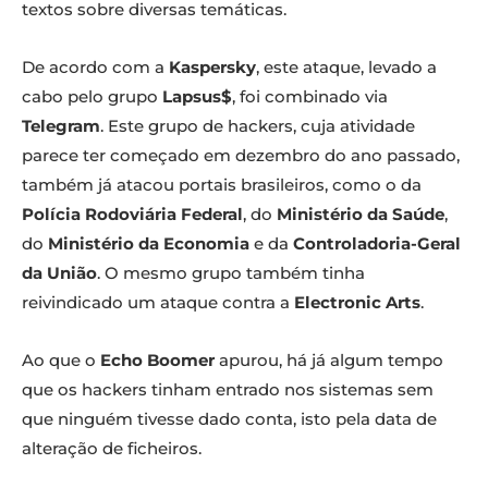
textos sobre diversas temáticas.
De acordo com a
Kaspersky
, este ataque, levado a
cabo pelo grupo
Lapsus$
, foi combinado via
Telegram
. Este grupo de hackers, cuja atividade
parece ter começado em dezembro do ano passado,
também já atacou portais brasileiros, como o da
Polícia Rodoviária Federal
, do
Ministério da Saúde
,
do
Ministério da Economia
e da
Controladoria-Geral
da União
. O mesmo grupo também tinha
reivindicado um ataque contra a
Electronic Arts
.
Ao que o
Echo Boomer
apurou, há já algum tempo
que os hackers tinham entrado nos sistemas sem
que ninguém tivesse dado conta, isto pela data de
alteração de ficheiros.