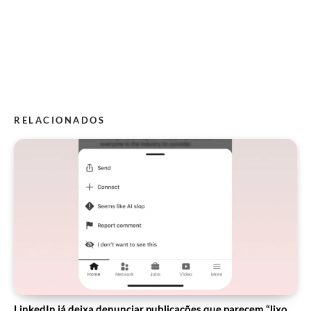
RELACIONADOS
LinkedIn já deixa denunciar publicações que parecem “lixo