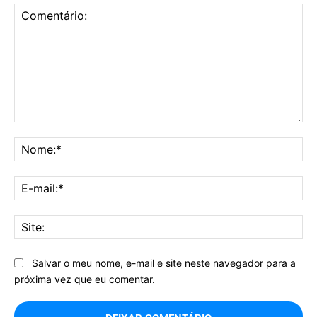
Comentário:
No
E-
mai
Sit
Salvar o meu nome, e-mail e site neste navegador para a
próxima vez que eu comentar.