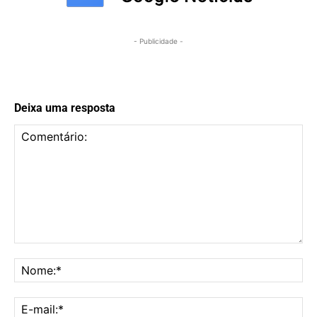
- Publicidade -
Deixa uma resposta
Comentário:
No
E-