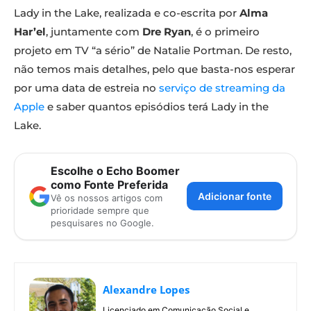
Lady in the Lake, realizada e co-escrita por
Alma
Har’el
, juntamente com
Dre Ryan
, é o primeiro
projeto em TV “a sério” de Natalie Portman. De resto,
não temos mais detalhes, pelo que basta-nos esperar
por uma data de estreia no
serviço de streaming da
Apple
e saber quantos episódios terá Lady in the
Lake.
Escolhe o Echo Boomer
como Fonte Preferida
Adicionar fonte
Vê os nossos artigos com
prioridade sempre que
pesquisares no Google.
Alexandre Lopes
Licenciado em Comunicação Social e