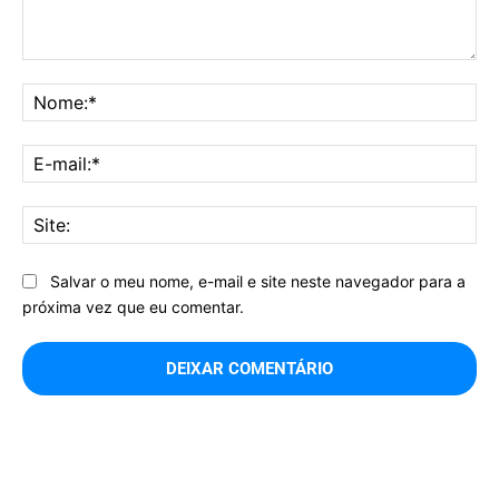
Comentário:
No
E-
mai
Sit
Salvar o meu nome, e-mail e site neste navegador para a
próxima vez que eu comentar.