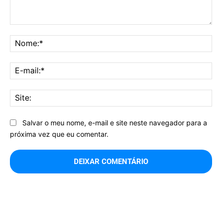
Comentário:
No
E-
mai
Sit
Salvar o meu nome, e-mail e site neste navegador para a
próxima vez que eu comentar.