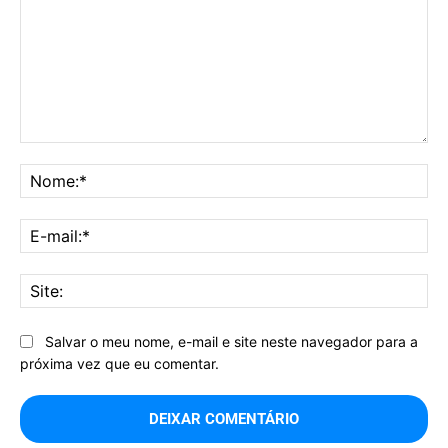
Comentário:
No
E-
mai
Sit
Salvar o meu nome, e-mail e site neste navegador para a
próxima vez que eu comentar.