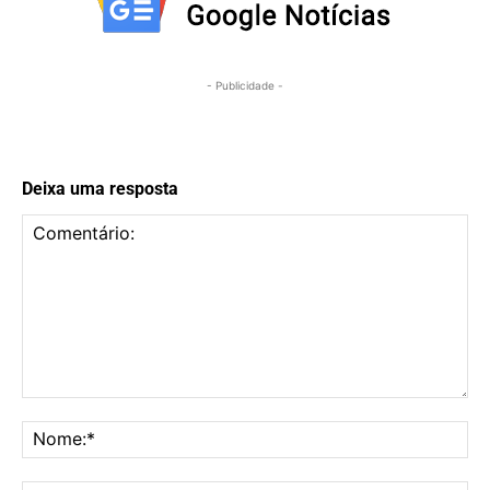
- Publicidade -
Deixa uma resposta
Comentário:
No