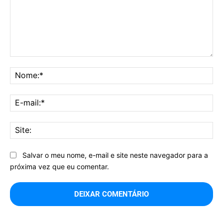
Comentário:
No
E-
mai
Sit
Salvar o meu nome, e-mail e site neste navegador para a
próxima vez que eu comentar.