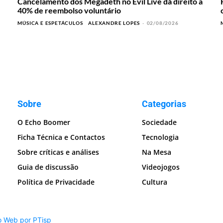
Cancelamento dos Megadeth no Evil Live dá direito a
40% de reembolso voluntário
MÚSICA E ESPETÁCULOS
ALEXANDRE LOPES
-
02/08/2026
Sobre
Categorias
O Echo Boomer
Sociedade
Ficha Técnica e Contactos
Tecnologia
Sobre críticas e análises
Na Mesa
Guia de discussão
Videojogos
Política de Privacidade
Cultura
o Web por PTisp