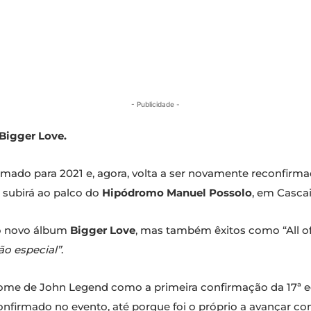
- Publicidade -
Bigger Love.
irmado para 2021 e, agora, volta a ser novamente reconfirm
e subirá ao palco do
Hipódromo Manuel Possolo
, em Cascai
do novo álbum
Bigger Love
, mas também êxitos como “All of
ão especial”
.
ome de John Legend como a primeira confirmação da 17ª e
onfirmado no evento, até porque foi o próprio a avançar c