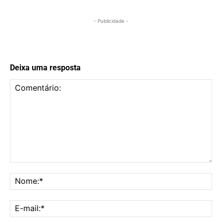
- Publicidade -
Deixa uma resposta
Comentário:
No
E-
mai